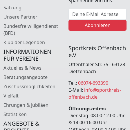
Spannende von uns.
Satzung
E-Mail Adresse
Unsere Partner
Abonnieren
Bundesfreiwilligendienst
(BFD)
Klub der Legenden
Sportkreis Offenbach
INFORMATIONEN
e.V
FÜR VEREINE
Offenthaler Str. 75 - 63128
Aktuelles & News
Dietzenbach
Beratungsangebote
Tel.:
06074-693390
Zuschussmöglichkeiten
E-Mail:
info@sportkreis-
Vielfalt
offenbach.de
Ehrungen & Jubiläen
Öffnungszeiten:
Statistiken
Dienstag: 08.00-12.00 Uhr
& 14.00-16.00 Uhr
ANGEBOTE &
Mittwoch: 08.00-12.00 Uhr