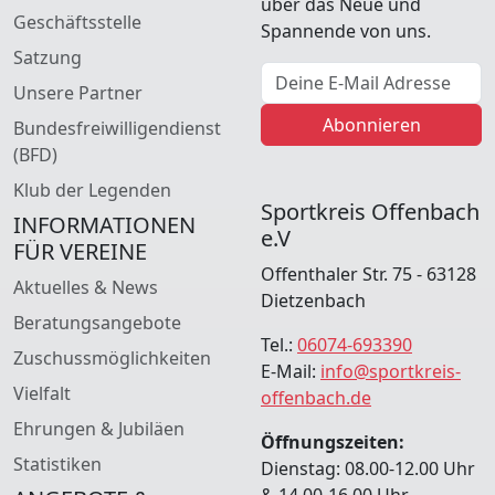
über das Neue und
Geschäftsstelle
Spannende von uns.
Satzung
E-Mail Adresse
Unsere Partner
Abonnieren
Bundesfreiwilligendienst
(BFD)
Klub der Legenden
Sportkreis Offenbach
INFORMATIONEN
e.V
FÜR VEREINE
Offenthaler Str. 75 - 63128
Aktuelles & News
Dietzenbach
Beratungsangebote
Tel.:
06074-693390
Zuschussmöglichkeiten
E-Mail:
info@sportkreis-
Vielfalt
offenbach.de
Ehrungen & Jubiläen
Öffnungszeiten:
Statistiken
Dienstag: 08.00-12.00 Uhr
& 14.00-16.00 Uhr