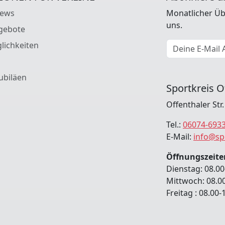
News
Monatlicher Üb
uns.
gebote
E-Mail Adresse
lichkeiten
ubiläen
Sportkreis O
Offenthaler Str
Tel.:
06074-693
E-Mail:
info@sp
Öffnungszeite
Dienstag: 08.00
Mittwoch: 08.0
Freitag : 08.00