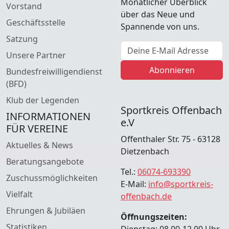
Monatlicher Überblick
Vorstand
über das Neue und
Geschäftsstelle
Spannende von uns.
Satzung
E-Mail Adresse
Unsere Partner
Abonnieren
Bundesfreiwilligendienst
(BFD)
Klub der Legenden
Sportkreis Offenbach
INFORMATIONEN
e.V
FÜR VEREINE
Offenthaler Str. 75 - 63128
Aktuelles & News
Dietzenbach
Beratungsangebote
Tel.:
06074-693390
Zuschussmöglichkeiten
E-Mail:
info@sportkreis-
Vielfalt
offenbach.de
Ehrungen & Jubiläen
Öffnungszeiten:
Statistiken
Dienstag: 08.00-12.00 Uhr