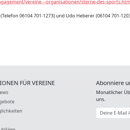
ngagement/vereine---organisationen/sterne-des-sports.htm
 (Telefon 06104 701-1273) und Udo Heberer (06104 701-120
IONEN FÜR VEREINE
Abonniere u
News
Monatlicher Üb
uns.
gebote
E-Mail Adresse
lichkeiten
ubiläen