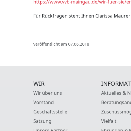
https://www.vvb-maingau.de/wir-fuer-sie/e
Für Rückfragen steht Ihnen Clarissa Maurer
veröffentlicht am 07.06.2018
WIR
INFORMAT
Wir über uns
Aktuelles & 
Vorstand
Beratungsan
Geschäftsstelle
Zuschussmög
Satzung
Vielfalt
Unsere Partner
Ehrungen & J