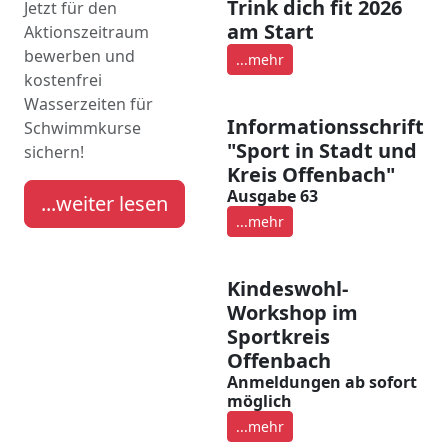
Trink dich fit 2026
Jetzt für den
am Start
Aktionszeitraum
bewerben und
...mehr
kostenfrei
Wasserzeiten für
Informationsschrift
Schwimmkurse
"Sport in Stadt und
sichern!
Kreis Offenbach"
Ausgabe 63
...weiter lesen
...mehr
Kindeswohl-
Workshop im
Sportkreis
Offenbach
Anmeldungen ab sofort
möglich
...mehr