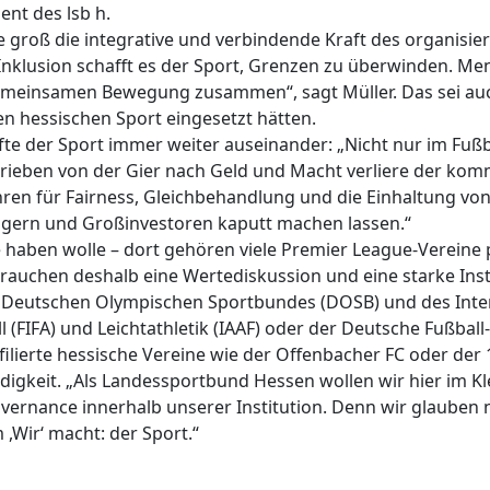
ent des lsb h.
e groß die integrative und verbindende Kraft des organisier
Inklusion schafft es der Sport, Grenzen zu überwinden. Me
emeinsamen Bewegung zusammen“, sagt Müller. Das sei auc
en hessischen Sport eingesetzt hätten.
fte der Sport immer weiter auseinander: „Nicht nur im Fußba
trieben von der Gier nach Geld und Macht verliere der komm
hren für Fairness, Gleichbehandlung und die Einhaltung von 
agern und Großinvestoren kaputt machen lassen.“
 haben wolle – dort gehören viele Premier League-Vereine 
uchen deshalb eine Wertediskussion und eine starke Institu
des Deutschen Olympischen Sportbundes (DOSB) und des Int
l (FIFA) und Leichtathletik (IAAF) oder der Deutsche Fußba
ofilierte hessische Vereine wie der Offenbacher FC oder de
igkeit. „Als Landessportbund Hessen wollen wir hier im Kl
vernance innerhalb unserer Institution. Denn wir glauben 
 ,Wir‘ macht: der Sport.“