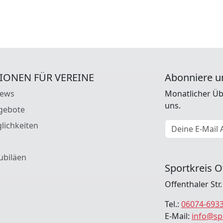
IONEN FÜR VEREINE
Abonniere u
News
Monatlicher Üb
uns.
gebote
E-Mail Adresse
lichkeiten
ubiläen
Sportkreis O
Offenthaler Str
Tel.:
06074-693
E-Mail:
info@sp